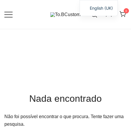
English (UK)
0
Personaliza Momentos, Guarda
To.BCustom
Emoções.
Saltar
para
o
conteúdo
Nada encontrado
Não foi possível encontrar o que procura. Tente fazer uma
pesquisa.