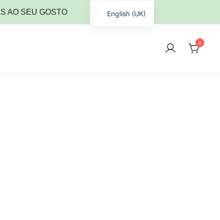
S AO SEU GOSTO
English (UK)
0
es.