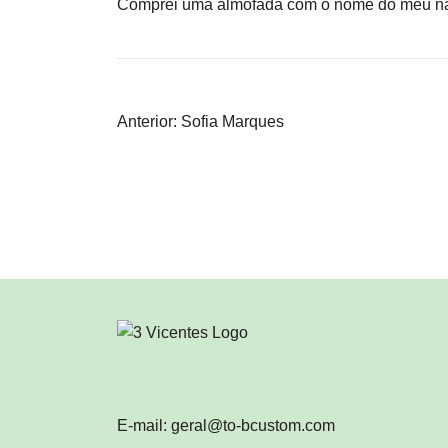
Comprei uma almofada com o nome do meu namo
Navegação
Anterior:
Sofia Marques
de
artigos
E-mail: geral@to-bcustom.com