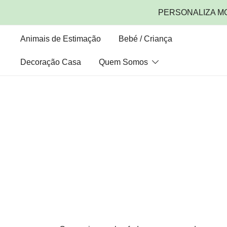
PERSONALIZA M
Animais de Estimação
Bebé / Criança
Decoração Casa
Quem Somos
Saltar
para
o
conteúdo