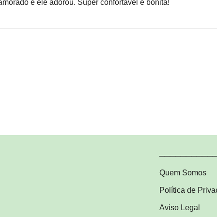
rado e ele adorou. Super confortável e bonita!
__________
Quem Somos
Política de Priv
Aviso Legal