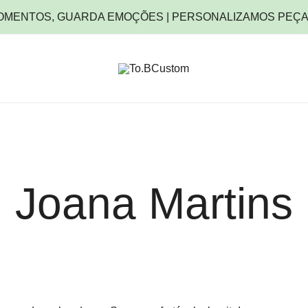
OMENTOS, GUARDA EMOÇÕES | PERSONALIZAMOS PEÇA
Personaliza Momentos, Guarda Emoçõ
To.BCustom
Joana Martins