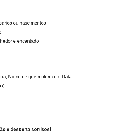
rsários ou nascimentos
o
olhedor e encantado
ria, Nome de quem oferece e Data
do
)
o e desperta sorrisos!