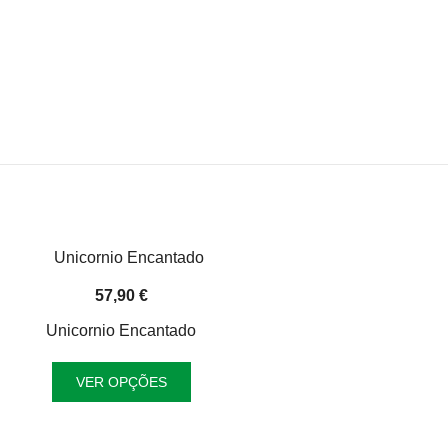
57,90
€
Unicornio Encantado
This
VER OPÇÕES
product
has
multiple