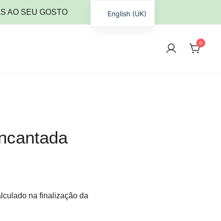
S AO SEU GOSTO
English (UK)
0
es.
Encantada
lculado na finalização da