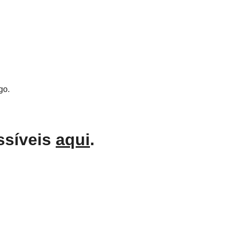
go.
ssíveis
aqui
.