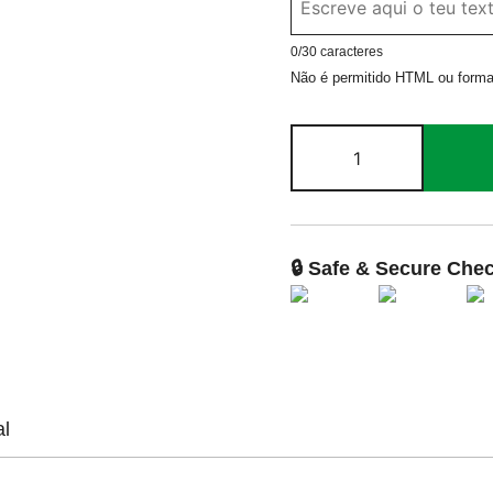
0
/30 caracteres
Não é permitido HTML ou forma
Quantidade
de
Tartaruga
Encantada
🔒 Safe & Secure Che
al