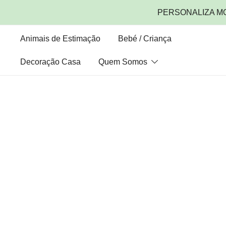
PERSONALIZA M
Animais de Estimação
Bebé / Criança
Decoração Casa
Quem Somos
Saltar
para
o
conteúdo