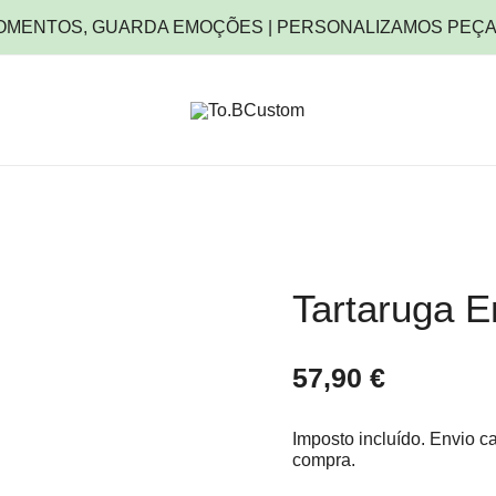
OMENTOS, GUARDA EMOÇÕES | PERSONALIZAMOS PEÇA
Personaliza Momentos, Guarda Emoçõ
To.BCustom
Tartaruga 
57,90
€
Imposto incluído.
Envio
ca
compra.