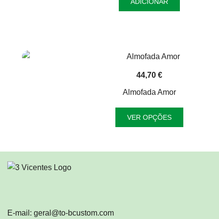
ADICIONAR
on
the
product
page
44,70
€
Almofada Amor
This
VER OPÇÕES
product
has
multiple
variants.
The
options
may
be
E-mail: geral@to-bcustom.com