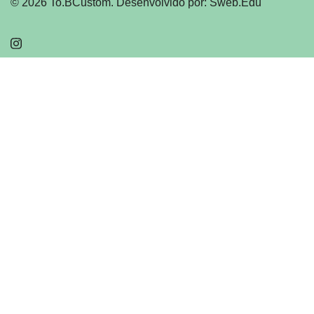
© 2026 To.BCustom. Desenvolvido por: Sweb.Edu