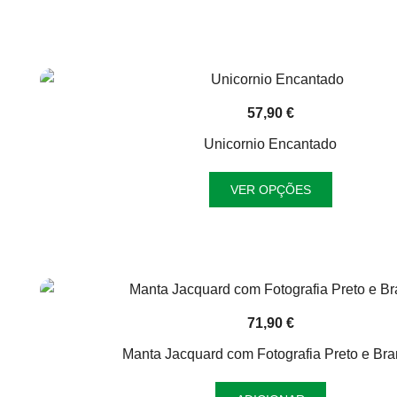
57,90
€
Unicornio Encantado
This
VER OPÇÕES
product
has
multiple
variants.
The
options
71,90
€
may
Manta Jacquard com Fotografia Preto e Br
be
chosen