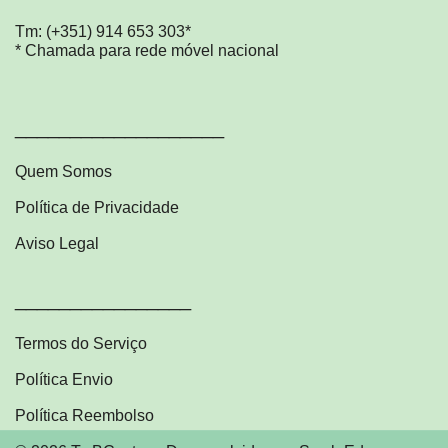
chosen
Tm: (+351) 914 653 303*
on
* Chamada para rede móvel nacional
the
product
page
___________________
Quem Somos
Política de Privacidade
Aviso Legal
________________
Termos do Serviço
Política Envio
Política Reembolso